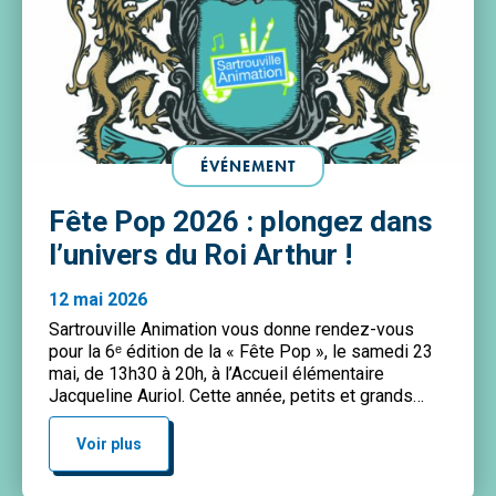
ÉVÉNEMENT
Fête Pop 2026 : plongez dans
l’univers du Roi Arthur !
12 mai 2026
Sartrouville Animation vous donne rendez-vous
pour la 6ᵉ édition de la « Fête Pop », le samedi 23
mai, de 13h30 à 20h, à l’Accueil élémentaire
Jacqueline Auriol. Cette année, petits et grands
seront invités à vivre une aventure immersive au
cœur de l’univers légendaire du Roi Arthur.
Voir plus
Chevaliers, quêtes fantastiques, animations
médiévales et ambiance […]