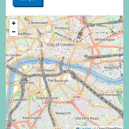
+
−
Leaflet
|
© OpenStreetMap