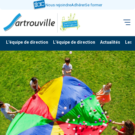
Aller
Nous rejoindre
Adhérer
Se former
directement
au
contenu
L'équipe de direction
L'équipe de direction
Actualités
Les 