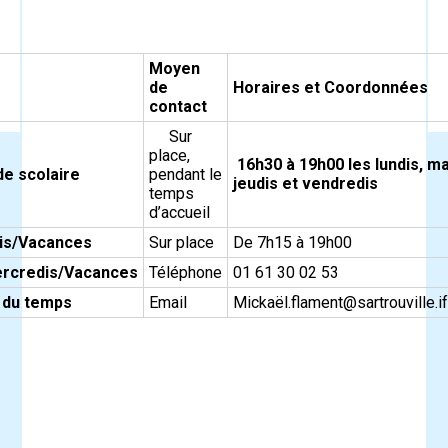
Moyen
de
Horaires et Coordonnées
contact
Sur
place,
16h30 à 19h00 les lundis, ma
iode scolaire
pendant le
jeudis et vendredis
temps
d’accueil
is/Vacances
Sur place
De 7h15 à 19h00
ercredis/Vacances
Téléphone
01 61 30 02 53
 du temps
Email
Mickaë
l.flament@sartrouville.i