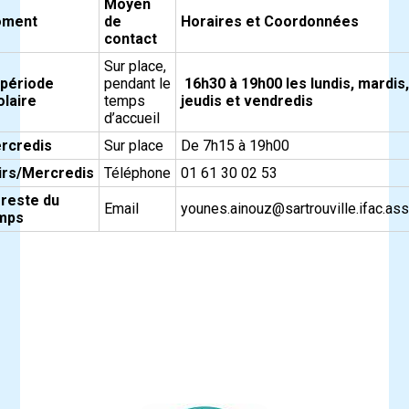
Moyen
ment
de
Horaires et Coordonnées
contact
Sur place,
 période
pendant le
16h30 à 19h00 les lundis, mardis,
colaire
temps
jeudis et vendredis
d’accueil
rcredis
Sur place
De 7h15 à 19h00
irs/Mercredis
Téléphone
01 61 30 02 53
 reste du
Email
younes.ainouz@sartrouville.ifac.ass
mps