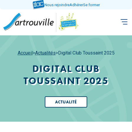
Aller
Nous rejoindre
Adhérer
Se former
directement
au
contenu
Accueil
>
Actualités
>
Digital Club Toussaint 2025
DIGITAL CLUB
TOUSSAINT 2025
ACTUALITÉ