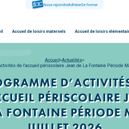
Nous rejoindre
Adhérer
Se former
il
Accueil de loisirs maternels
Accueil de loisirs élémentai
Accueil
>
Actualités
>
tivités de l’accueil périscolaire Jean de La Fontaine Période Mai
OGRAMME D’ACTIVITÉS
CCUEIL PÉRISCOLAIRE 
A FONTAINE PÉRIODE 
JUILLET 2026