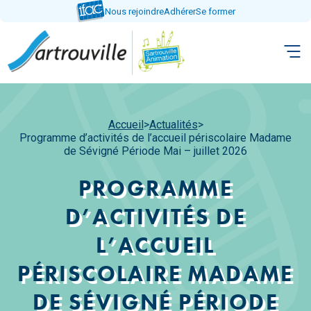
Aller
Nous rejoindre
Adhérer
Se former
directement
au
contenu
Accueil
>
Actualités
>
Programme d’activités de l’accueil périscolaire Madame
de Sévigné Période Mai – juillet 2026
PROGRAMME
D’ACTIVITÉS DE
L’ACCUEIL
PÉRISCOLAIRE MADAME
DE SÉVIGNÉ PÉRIODE