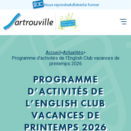
Aller
Nous rejoindre
Adhérer
Se former
directement
au
contenu
Accueil
>
Actualités
>
Programme d’activités de l’English Club vacances de
printemps 2026
PROGRAMME
D’ACTIVITÉS DE
L’ENGLISH CLUB
VACANCES DE
PRINTEMPS 2026