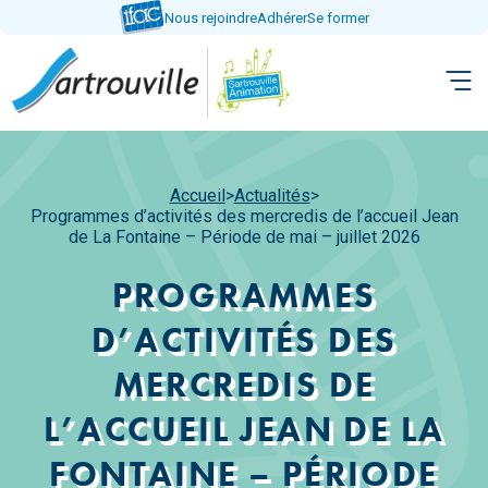
Aller
Nous rejoindre
Adhérer
Se former
directement
au
contenu
Accueil
>
Actualités
>
Programmes d’activités des mercredis de l’accueil Jean
de La Fontaine – Période de mai – juillet 2026
PROGRAMMES
D’ACTIVITÉS DES
MERCREDIS DE
L’ACCUEIL JEAN DE LA
FONTAINE – PÉRIODE