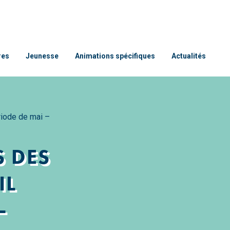
res
Jeunesse
Animations spécifiques
Actualités
iode de mai –
 DES
IL
–