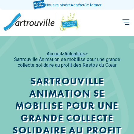
Aller
Nous rejoindre
Adhérer
Se former
directement
au
contenu
Accueil
>
Actualités
>
Sartrouville Animation se mobilise pour une grande
collecte solidaire au profit des Restos du Cœur
SARTROUVILLE
ANIMATION SE
MOBILISE POUR UNE
GRANDE COLLECTE
SOLIDAIRE AU PROFIT