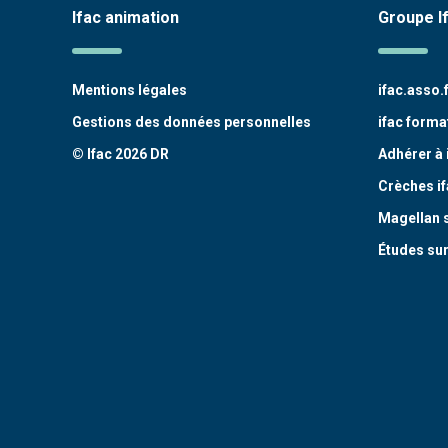
Ifac animation
Groupe I
Mentions légales
ifac.asso.
Gestions des données personnelles
ifac forma
© Ifac 2026 DR
Adhérer à 
Crèches if
Magellan 
Études sur