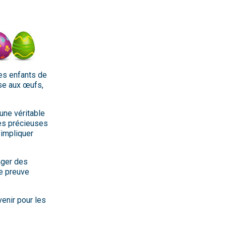
les enfants de
sse aux œufs,
une véritable
les précieuses
’impliquer
ager des
re preuve
enir pour les