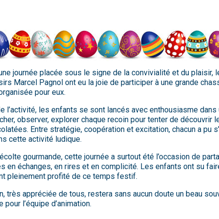
une journée placée sous le signe de la convivialité et du plaisir, 
oisirs Marcel Pagnol ont eu la joie de participer à une grande cha
organisée pour eux.
e l’activité, les enfants se sont lancés avec enthousiasme dans 
rcher, observer, explorer chaque recoin pour tenter de découvrir 
olatées. Entre stratégie, coopération et excitation, chacun a pu s
s cette activité ludique.
récolte gourmande, cette journée a surtout été l’occasion de part
 en échanges, en rires et en complicité. Les enfants ont su fai
ont pleinement profité de ce temps festif.
n, très appréciée de tous, restera sans aucun doute un beau souv
pour l’équipe d’animation.