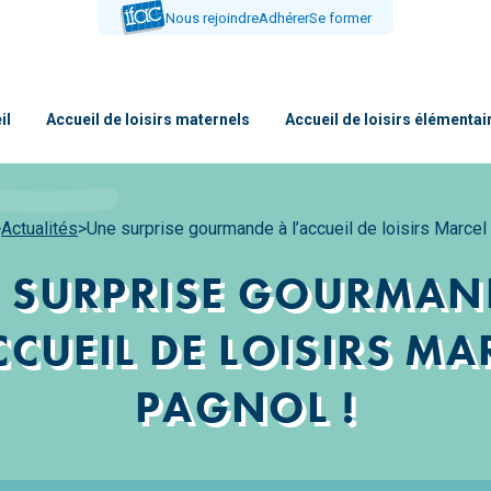
Nous rejoindre
Adhérer
Se former
il
Accueil de loisirs maternels
Accueil de loisirs élémentai
>
Actualités
>
Une surprise gourmande à l’accueil de loisirs Marcel
 SURPRISE GOURMAN
CCUEIL DE LOISIRS MA
PAGNOL !