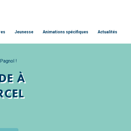
res
Jeunesse
Animations spécifiques
Actualités
 Pagnol !
DE À
RCEL